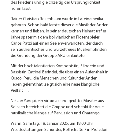
des Friedens und gleichzeitig der Ursprünglichkeit
hören lässt.
Rainer Christian Rosenbaum wurde in Lateinamerika
geboren. Schon bald lernte dieser die Musik der Anden
kennen und lieben. In seiner deutschen Heimat traf er
Jahre später mit dem bolivianischen Flötenspieler
Carlos Patzi auf einen Seelenverwandten, der durch
sein authentisches und wurzeltreues Musikempfinden
die Gründung der Gruppe ARU einläutete.
Mit der hochtalentierten Komponistin, Sängerin und
Bassistin Catrinel Berindei, die über einen Aufenthalt in
Cusco, Peru, die Menschen und Kultur der Anden
lieben gelernt hat, zeigt sich eine neue klangliche
Vielfalt .
Nelson Yanqui, ein virtuoser und geübter Musiker aus
Bolivien bereichert die Gruppe und schenkt ihr neue
musikalische Klänge auf Perkussion und Charango.
Wann: Samstag, 18. Januar 2025, um 18.00 Uhr
Wo: Bestattungen Schunder, Rothstraße 7 in Prölsdorf